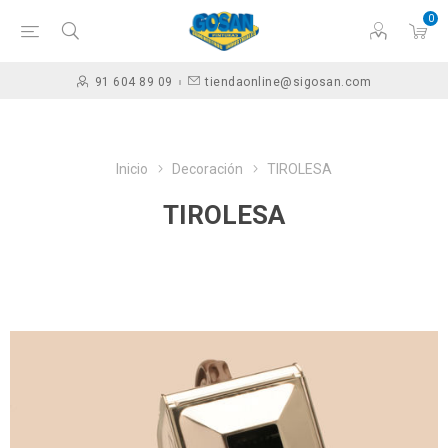
0
91 604 89 09
tiendaonline@sigosan.com
Inicio
Decoración
TIROLESA
TIROLESA