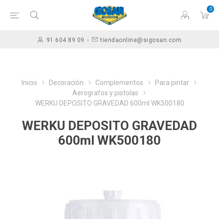
0
91 604 89 09
tiendaonline@sigosan.com
Inicio
Decoración
Complementos
Para pintar
Aerografos y pistolas
WERKU DEPOSITO GRAVEDAD 600ml WK500180
WERKU DEPOSITO GRAVEDAD
600ml WK500180