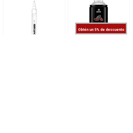
Obtén un 5% de descuento
ROTULADOR RELLENABLE
SPRAY ADHESIVO
MTN
REPOSICIONABLE MTN PRO
3,65€
17,10€
3,87€