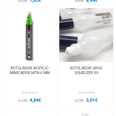
7,85€
8,49€
8,32€
9,00€
ROTULADOR ACRYLIC
ROTULADOR GROG
MARCADOR MTN 6 MM
SQUEEZER 05
4,84€
3,01€
5,13€
3,19€