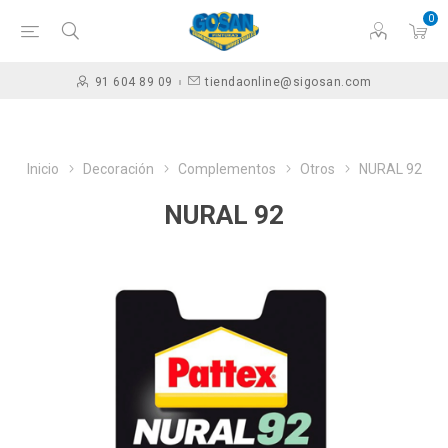
0
91 604 89 09
tiendaonline@sigosan.com
Inicio
Decoración
Complementos
Otros
NURAL 92
NURAL 92