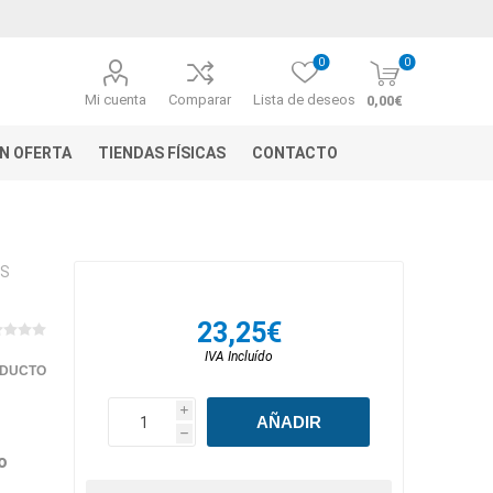
0
0
Mi cuenta
Comparar
Lista de deseos
0,00€
N OFERTA
TIENDAS FÍSICAS
CONTACTO
ES
23,25€
IVA Incluído
ODUCTO
i
h
o