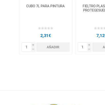
CUBO 7L PARA PINTURA
FIELTRO PLA
PROTEGESUE
2,31€
7,12
i
i
h
h