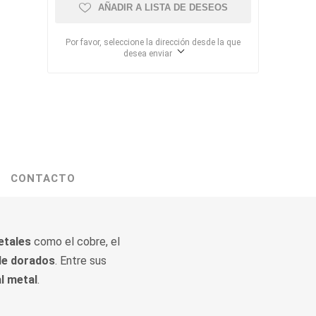
AÑADIR A LISTA DE DESEOS
Por favor, seleccione la dirección desde la que
desea enviar
CONTACTO
etales
como el cobre, el
de dorados
. Entre sus
l metal
.