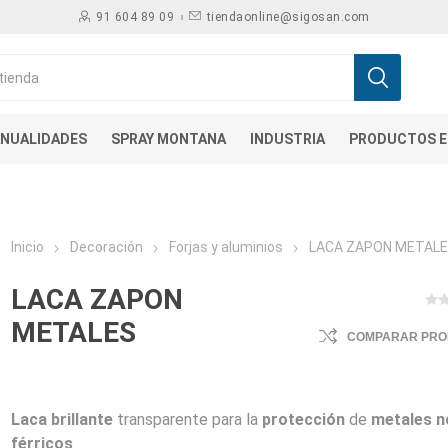
91 604 89 09
tiendaonline@sigosan.com
NUALIDADES
SPRAY MONTANA
INDUSTRIA
PRODUCTOS E
Inicio
Decoración
Forjas y aluminios
LACA ZAPON METAL
LACA ZAPON
METALES
COMPARAR PR
Laca brillante
transparente para la
protección
de
metales n
férricos