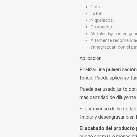
Cobre.
Latón.
Niquelados.
Cromados.
Metales ligeros en gene
Altamente recomendado
ennegrezcan con el pa
Aplicación:
Realizar una
pulverización
fondo. Puede aplicarse ta
Puede ser usado junto co
más cantidad de diluyente
Si por exceso de humedad s
limpiar y desengrasar bien l
El acabado del producto 
puede ser más o menos bril