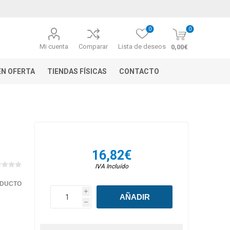
0
0
Mi cuenta
Comparar
Lista de deseos
0,00€
N OFERTA
TIENDAS FÍSICAS
CONTACTO
16,82€
IVA Incluído
ODUCTO
i
h