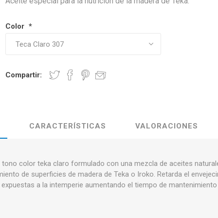
Aceite especial para la nutrición de la madera de Teka.
Color
*
Compartir:
CARACTERÍSTICAS
VALORACIONES
n tono color teka claro formulado con una mezcla de aceites natura
imiento de superficies de madera de Teka o Iroko. Retarda el envejec
s expuestas a la intemperie aumentando el tiempo de mantenimient