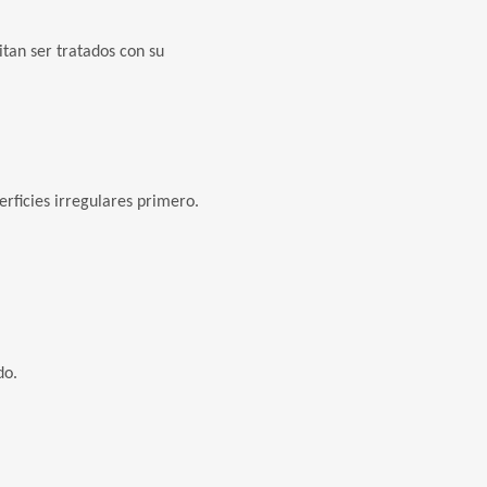
itan ser tratados con su
uperficies irregulares primero.
.
do.