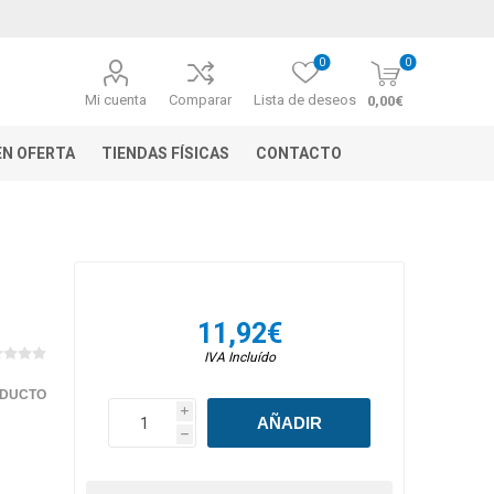
0
0
Mi cuenta
Comparar
Lista de deseos
0,00€
N OFERTA
TIENDAS FÍSICAS
CONTACTO
11,92€
IVA Incluído
ODUCTO
i
h