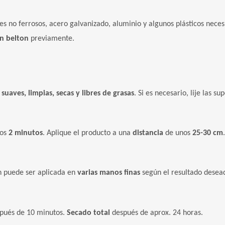
es no ferrosos, acero galvanizado, aluminio y algunos plásticos neces
n belton
previamente.
r
suaves, limpias, secas y libres de grasas
. Si es necesario, lije las s
nos
2 minutos
. Aplique el producto a una
distancia
de unos
25-30 cm
n puede ser aplicada en
varias manos finas
según el resultado desea
pués de 10 minutos.
Secado total
después de aprox. 24 horas.