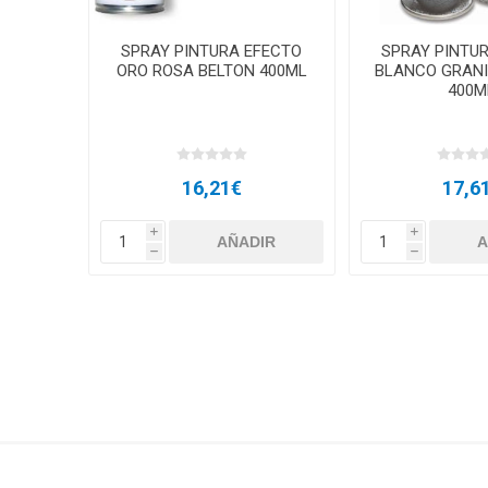
SPRAY PINTURA EFECTO
SPRAY PINTU
ORO ROSA BELTON 400ML
BLANCO GRANI
400M
16,21€
17,6
i
i
h
h