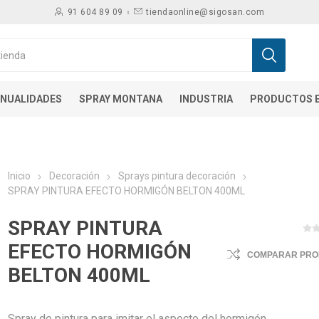
91 604 89 09
tiendaonline@sigosan.com
NUALIDADES
SPRAY MONTANA
INDUSTRIA
PRODUCTOS E
Inicio
Decoración
Sprays pintura decoración
SPRAY PINTURA EFECTO HORMIGÓN BELTON 400ML
SPRAY PINTURA
EFECTO HORMIGÓN
COMPARAR PR
BELTON 400ML
Spray de pintura para imitar el aspecto del hormigón