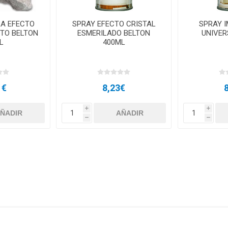
RA EFECTO
SPRAY EFECTO CRISTAL
SPRAY 
TO BELTON
ESMERILADO BELTON
UNIVER
L
400ML
1€
8,23€
i
i
h
h