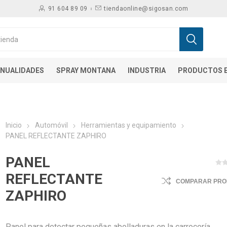
91 604 89 09
tiendaonline@sigosan.com
NUALIDADES
SPRAY MONTANA
INDUSTRIA
PRODUCTOS E
Inicio
Automóvil
Herramientas y equipamiento
PANEL REFLECTANTE ZAPHIRO
PANEL
REFLECTANTE
COMPARAR PR
ZAPHIRO
Panel para detectar pequeñas abolladuras en la carrocería