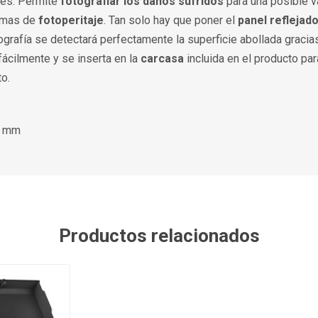
res. Permite
fotografiar los daños sufridos
para una posible v
temas de
fotoperitaje
. Tan solo hay que poner el
panel reflejad
tografía se detectará perfectamente la superficie abollada gracias
 fácilmente y se inserta en la
carcasa
incluida en el producto par
o.
0 mm
Productos relacionados