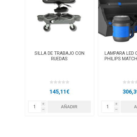
SILLA DE TRABAJO CON
LAMPARA LED 
RUEDAS
PHILIPS MATCH
145,11€
306,3
i
i
h
h