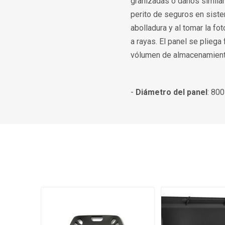
granizadas o daños simila
perito de seguros en sis
abolladura y al tomar la fo
a rayas. El panel se pliega
vólumen de almacenamient
-
Diámetro del panel
: 80