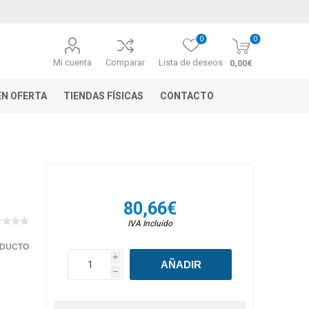
0
0
Mi cuenta
Comparar
Lista de deseos
0,00€
N OFERTA
TIENDAS FÍSICAS
CONTACTO
80,66€
IVA Incluído
ODUCTO
i
h