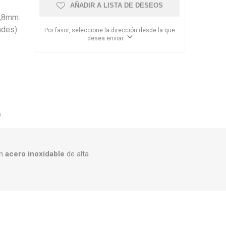
AÑADIR A LISTA DE DESEOS
0,8mm.
des).
Por favor, seleccione la dirección desde la que
desea enviar
O
en
acero inoxidable
de alta