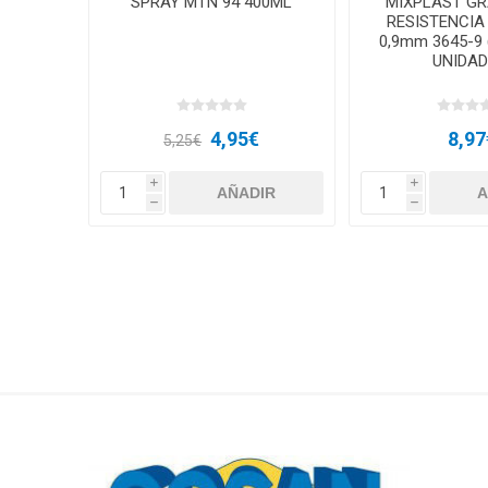
SPRAY MTN 94 400ML
MIXPLAST GR
RESISTENCIA
0,9mm 3645-9
UNIDAD
4,95€
8,97
5,25€
i
i
h
h