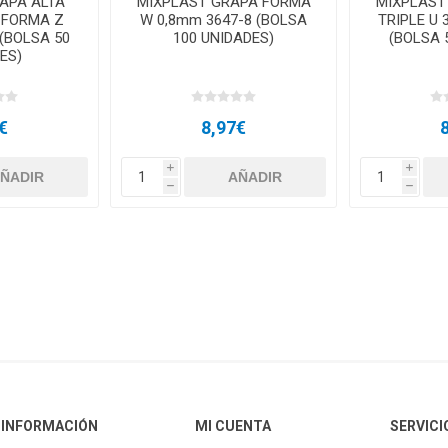
APA ALTA
MIXPLAST GRAPA FORMA
MIXPLAST
 FORMA Z
W 0,8mm 3647-8 (BOLSA
TRIPLE U 
 (BOLSA 50
100 UNIDADES)
(BOLSA 
ES)
€
8,97€
i
i
h
h
INFORMACIÓN
MI CUENTA
SERVICI