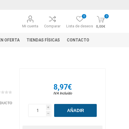
0
0
Mi cuenta
Comparar
Lista de deseos
0,00€
N OFERTA
TIENDAS FÍSICAS
CONTACTO
8,97€
IVA Incluído
ODUCTO
i
h