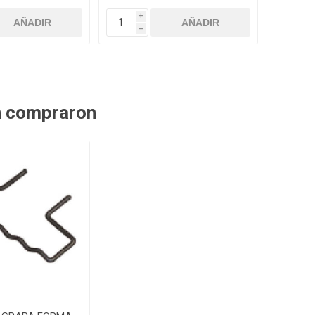
i
h
n compraron