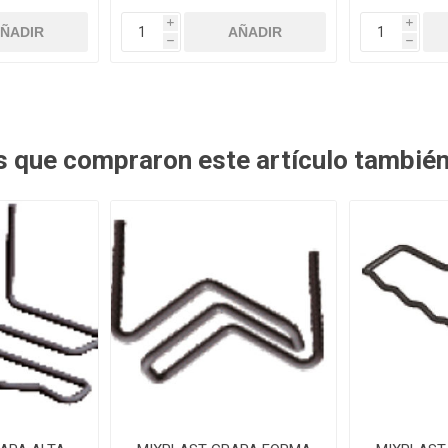
i
i
h
h
es que compraron este artículo tambié