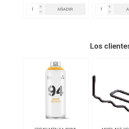
i
i
h
h
Los client