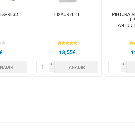
EXPRESS
FIXACRYL 1L
PINTURA 
L
ANTICO
€
18,55€
1
i
i
h
h