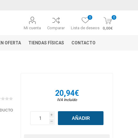
0
0
Mi cuenta
Comparar
Lista de deseos
0,00€
N OFERTA
TIENDAS FÍSICAS
CONTACTO
20,94€
IVA Incluído
ODUCTO
i
h