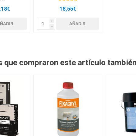
,18€
18,55€
i
h
es que compraron este artículo tambié