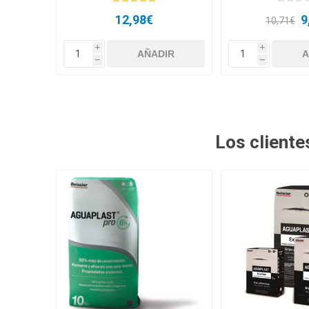
12,98€
9
10,71€
i
i
h
h
Los client