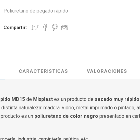
Poliuretano de pegado rápido
Compartir:
CARACTERÍSTICAS
VALORACIONES
ápido MD15
de
Mixplast
es un producto de
secado muy rápido
distinta naturaleza: madera, vidrio, metal imprimado o pintado, al
El producto es un
poliuretano de color negro
presentado en car
cería, industria, carpintería, naútica, etc.