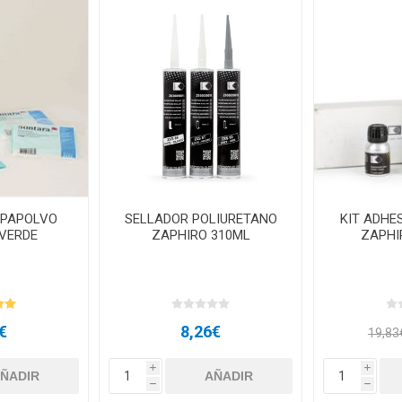
APAPOLVO
SELLADOR POLIURETANO
KIT ADHE
VERDE
ZAPHIRO 310ML
ZAPHI
€
8,26€
19,83
i
i
h
h