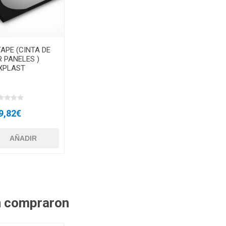
APE (CINTA DE
 PANELES )
XPLAST
9,82€
n compraron