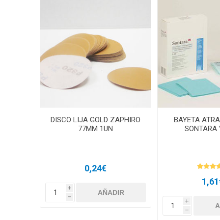
DISCO LIJA GOLD ZAPHIRO
BAYETA ATR
77MM 1UN
SONTARA 
0,24€
1,61
i
h
i
h