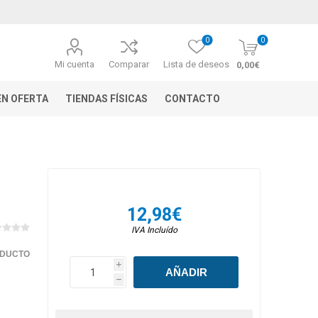
0
0
Mi cuenta
Comparar
Lista de deseos
0,00€
N OFERTA
TIENDAS FÍSICAS
CONTACTO
12,98€
IVA Incluído
ODUCTO
i
h