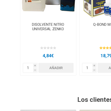
DISOLVENTE NITRO
Q-BOND MI
UNIVERSAL ZENKO
4,84€
18,7
i
i
h
h
Los client