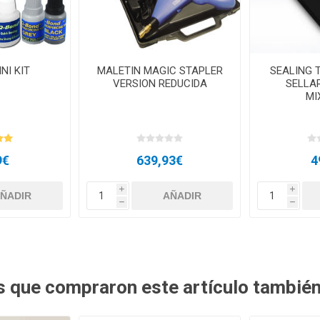
NI KIT
MALETIN MAGIC STAPLER
SEALING T
VERSION REDUCIDA
SELLAR
MI
9€
639,93€
4
i
i
h
h
es que compraron este artículo tambié