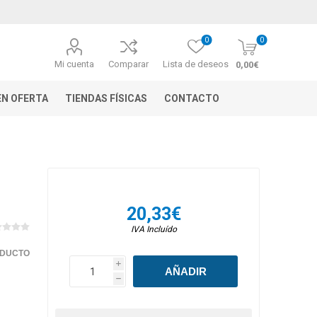
0
0
Mi cuenta
Comparar
Lista de deseos
0,00€
N OFERTA
TIENDAS FÍSICAS
CONTACTO
20,33€
IVA Incluído
ODUCTO
i
h