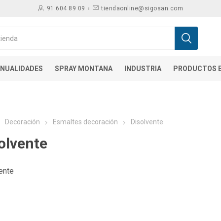
91 604 89 09
tiendaonline@sigosan.com
NUALIDADES
SPRAY MONTANA
INDUSTRIA
PRODUCTOS E
Decoración
Esmaltes decoración
Disolvente
olvente
ente